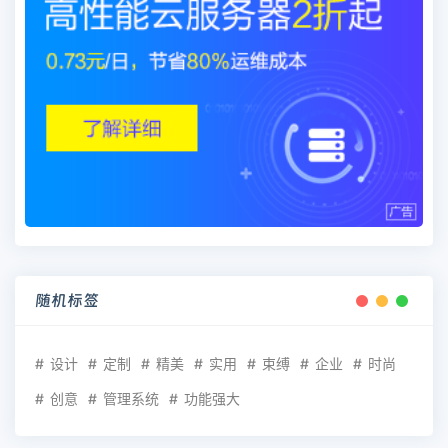
随机标签
设计
定制
精美
实用
束缚
企业
时尚
创意
管理系统
功能强大