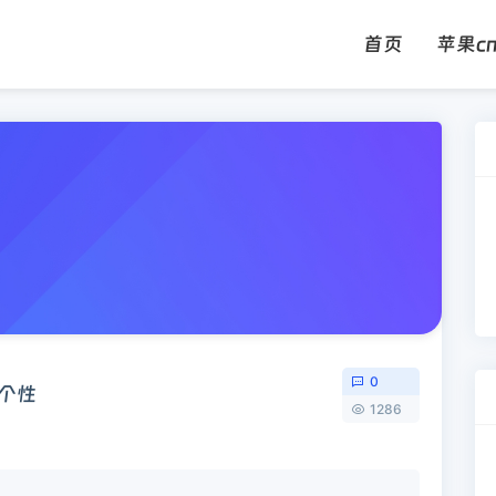
首页
苹果c
0
个性
1286