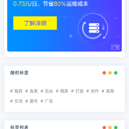
随机标签
独具
各类
后台
精美
打造
创作
易用
交流
徽号
广告
标签列表