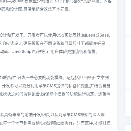
整的苹果CMS模板至少包括以下几个核心部分:头部导航、内容
创意和设计图,灵活地组合这些基本元素。
和开发了。开发者可以使用CSS预处理器,如Less或Sass,
意响应式设计,确保模板在不同设备和屏幕尺寸下都能良好呈
画、JavaScript特效等,让用户体验更加流畅和愉悦。
MS的特性,开发一些必要的功能模块。这包括但不限于:文章列
开发者可以充分利用苹果CMS提供的标签和变量,并结合自身
意模块之间的协调配合,确保整个模板的功能运行稳定、逻辑清
发者具备丰富的前端开发经验,以及对苹果CMS框架的深入理
,每一个环节都需要精心规划和细致执行。只有这样,才能打造